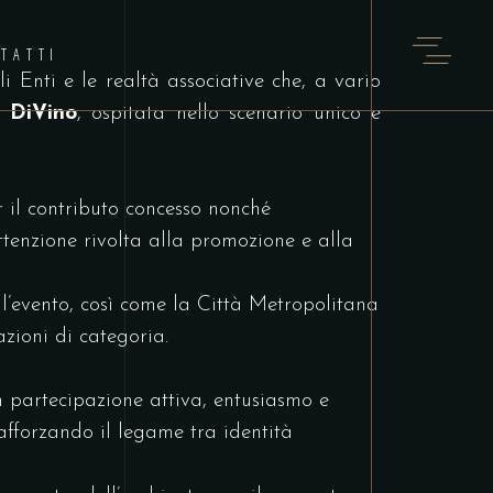
TATTI
i Enti e le realtà associative che, a vario
 DiVino
, ospitata nello scenario unico e
 il contributo concesso nonché
attenzione rivolta alla promozione e alla
ll’evento, così come la Città Metropolitana
ioni di categoria.
n partecipazione attiva, entusiasmo e
afforzando il legame tra identità