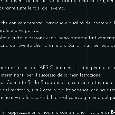
e nei diversi ambiti del volontariato, della cultura, del
rante tutte le fasi dell’evento.
 che con competenza, passione e qualità dei contenuti 
urale e divulgativo.
to a tutte le persone che si sono prestate fattivamente,
ita dell’evento che ha animato Scilla in un periodo di
oratori e soci dell’APS Chianalea, il cui impegno, la pr
determinanti per il successo della manifestazione.
o al Comitato Scilla Straordinaria, con cui è attiva una
one del territorio, e a Costa Viola Experience, che ha c
nificativa alla sua visibilità e al coinvolgimento del pu
a e l’apprezzamento ricevuto confermano il valore di
B