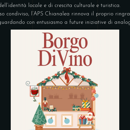
l’identità locale e di crescita culturale e turistica.
so condiviso, l’APS Chianalea rinnova il proprio ringr
, guardando con entusiasmo a future iniziative di analo