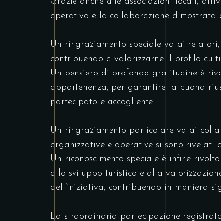
Grazie anche alle associazioni locali, attiv
operativo e la collaborazione dimostrata du
Un ringraziamento speciale va ai relatori,
contribuendo a valorizzarne il profilo cult
Un pensiero di profonda gratitudine è rivol
appartenenza, per garantire la buona riusc
partecipato e accogliente.
Un ringraziamento particolare va ai collab
organizzative e operative si sono rivelati 
Un riconoscimento speciale è infine rivolt
allo sviluppo turistico e alla valorizzazi
dell’iniziativa, contribuendo in maniera sig
La straordinaria partecipazione registrat