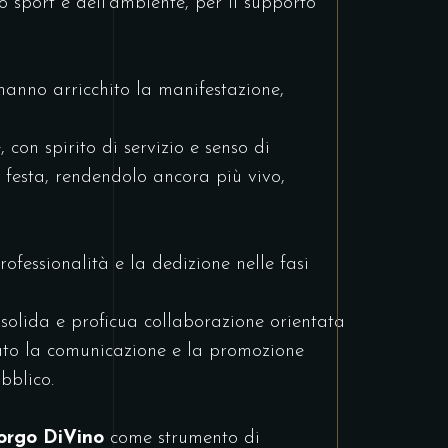
lo sport e dell’ambiente, per il supporto
hanno arricchito la manifestazione,
 con spirito di servizio e senso di
 festa, rendendolo ancora più vivo,
ofessionalità e la dedizione nelle fasi
 solida e proficua collaborazione orientata
urato la comunicazione e la promozione
bblico.
orgo DiVino
come strumento di