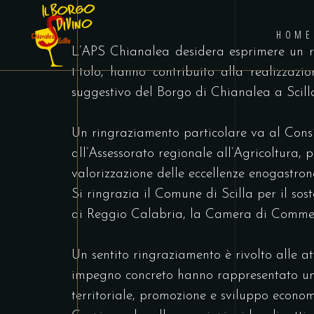
HOME
L’APS Chianalea desidera esprimere un ring
titolo, hanno contribuito alla realizzaz
suggestivo del Borgo di Chianalea a Scill
Un ringraziamento particolare va al Consi
all’Assessorato regionale all’Agricoltura, 
valorizzazione delle eccellenze enogastronom
Si ringrazia il Comune di Scilla per il sos
di Reggio Calabria, la Camera di Commerc
Un sentito ringraziamento è rivolto alle a
impegno concreto hanno rappresentato uno d
territoriale, promozione e sviluppo econom