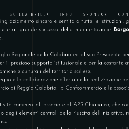
SCILLA BRILLA
INFO
SPONSOR
CON
raziamento sincero e sentito a tutte le Istituzioni, gl
ione e al grande successo della manifestazione
Borgo
a.
glio Regionale della Calabria ed al suo Presidente per
per il prezioso supporto istituzionale e per la costante 
iche e culturali del territorio scillese.
tegno e la collaborazione offerta nella realizzazione de
io di Reggio Calabria, la Confcommercio e le associaz
ttività commerciali associate all’APS Chianalea, che co
egli elementi centrali della riuscita dell’iniziativa, r
ico.